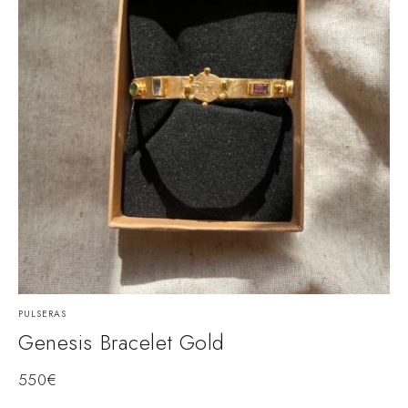
PULSERAS
P
Genesis Bracelet Gold
550
€
3