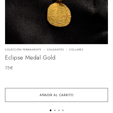
COLECCIÓN PERMANENTE
COLGANTES
COLLARES
2
I
Eclipse Medal Gold
L
75
€
2
AÑADIR AL CARRITO